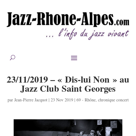
23/11/2019 – « Dis-lui Non » au
Jazz Club Saint Georges
par
Jean-Pierre Jacquot
|
23 Nov 2019
|
69 - Rhône
,
chronique concert