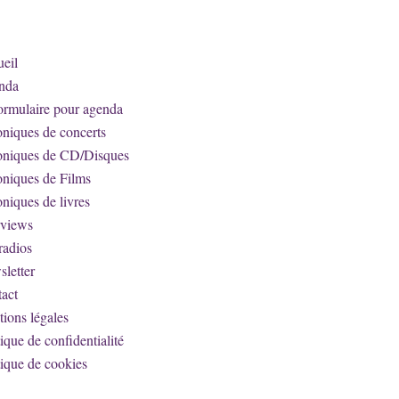
eil
nda
ormulaire pour agenda
niques de concerts
oniques de CD/Disques
niques de Films
niques de livres
rviews
radios
letter
act
ions légales
tique de confidentialité
tique de cookies