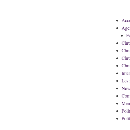
Accu
Age
F
Chro
Chr
Chro
Chro
Inte
Les 
News
Cont
Ment
Poli
Poli