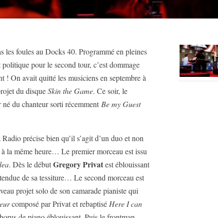
pas les foules au Docks 40. Programmé en pleines
t politique pour le second tour, c’est dommage
ant ! On avait quitté les musiciens en septembre à
projet du disque
Skin the Game
. Ce soir, le
er né du chanteur sorti récemment
Be my Guest
Radio précise bien qu’il s’agit d’un duo et non
on à la même heure… Le premier morceau est issu
Gregory Privat
dea
. Dès le début
est éblouissant
tendue de sa tessiture… Le second morceau est
veau projet solo de son camarade pianiste qui
eur
composé par Privat et rebaptisé
Here I can
chorus de piano éblouissant. Puis le frontman