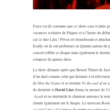
Force est de constater que ce show-case n’attire 
vacances scolaires de Pâques et à l’heure du déba
car ce duo Linx / Privat est étourdissant et attach
Ecully où ils ont performés en Quintet autour du 
concert reflète ce disque mais également le derni
composé de quinze duos.
Le show démarre après que Benoit Thuret de Jazz 
d’un duel comme celui qui démarre à la télévisi
de
Skin the Game
et se nomme
To the end of an i
David Linx
de dextérité et
donne la mesure de l’é
Azadi
et en intermède le chanteur annonce le nou
chante également sur le disque. Le morceau
Bonh
see
par Linx a l’avantage de mettre en valeur un 