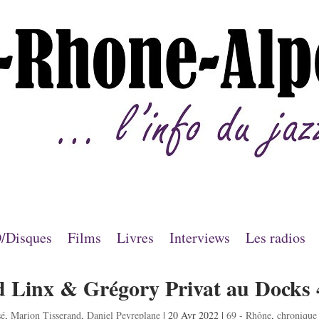
/Disques
Films
Livres
Interviews
Les radios
d Linx & Grégory Privat au Docks 
sé
,
Marion Tisserand
,
Daniel Peyreplane
|
20 Avr 2022
|
69 - Rhône
,
chronique 