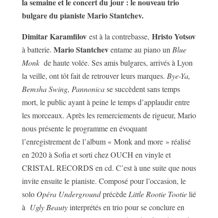
la semaine et le concert du jour : le nouveau trio
bulgare du pianiste Mario Stantchev.
Dimitar Karamfilov
Hristo Yotsov
est à la contrebasse,
Mario Stantchev
à batterie.
entame au piano un
Blue
Monk
de haute volée. Ses amis bulgares, arrivés à Lyon
la veille, ont tôt fait de retrouver leurs marques.
Bye-Ya,
Bemsha Swing, Pannonica
se succèdent sans temps
mort, le public ayant à peine le temps d’applaudir entre
les morceaux. Après les remerciements de rigueur, Mario
nous présente le programme en évoquant
l’enregistrement de l’album « Monk and more » réalisé
en 2020 à Sofia et sorti chez OUCH en vinyle et
CRISTAL RECORDS en cd. C’est à une suite que nous
invite ensuite le pianiste. Composé pour l’occasion, le
solo
Opéra Underground
précède
Little Rootie Tootie
lié
à
Ugly Beauty
interprétés en trio pour se conclure en