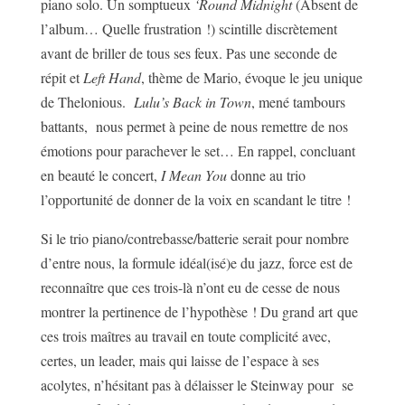
piano solo. Un somptueux
‘Round Midnight
(Absent de
l’album… Quelle frustration !) scintille discrètement
avant de briller de tous ses feux. Pas une seconde de
répit et
Left Hand
, thème de Mario, évoque le jeu unique
de Thelonious.
Lulu’s Back in Town
, mené tambours
battants,
nous permet à peine de nous remettre de nos
émotions pour parachever le set… En rappel, concluant
en beauté le concert,
I Mean You
donne au trio
l’opportunité de donner de la voix en scandant le titre !
Si le trio piano/contrebasse/batterie serait pour nombre
d’entre nous, la formule idéal(isé)e du jazz, force est de
reconnaître que ces trois-là n’ont eu de cesse de nous
montrer la pertinence de l’hypothèse ! Du grand art que
ces trois maîtres au travail en toute complicité avec,
certes, un leader, mais qui laisse de l’espace à ses
acolytes, n’hésitant pas à délaisser le Steinway pour se