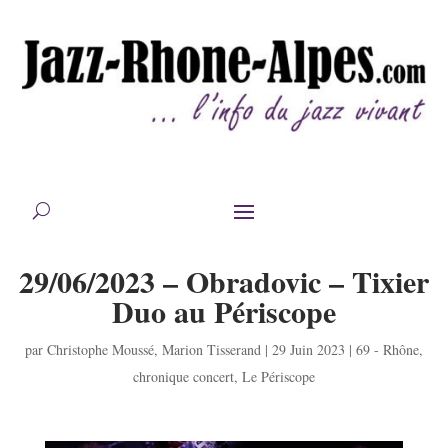
29/06/2023 – Obradovic – Tixier
Duo au Périscope
par
Christophe Moussé
,
Marion Tisserand
|
29 Juin 2023
|
69 - Rhône
,
chronique concert
,
Le Périscope