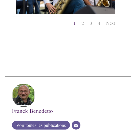
1
2
3
4
Next
Franck Benedetto
Voir toutes les publications