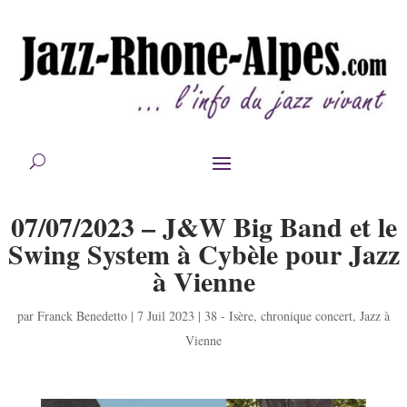
07/07/2023 – J&W Big Band et le
Swing System à Cybèle pour Jazz
à Vienne
par
Franck Benedetto
|
7 Juil 2023
|
38 - Isère
,
chronique concert
,
Jazz à
Vienne