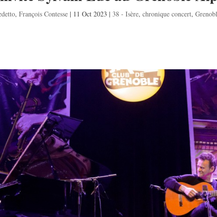
edetto
,
François Contesse
|
11 Oct 2023
|
38 - Isère
,
chronique concert
,
Grenobl