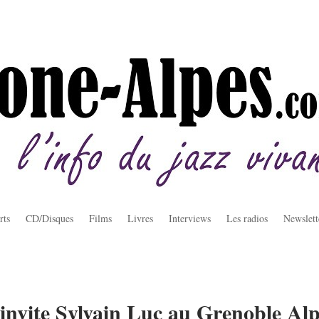
rts
CD/Disques
Films
Livres
Interviews
Les radios
Newslett
 invite Sylvain Luc au Grenoble Al