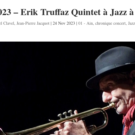
023 – Erik Truffaz Quintet à Jazz à
l Clavel
,
Jean-Pierre Jacquot
|
24 Nov 2023
|
01 - Ain
,
chronique concert
,
Jazz