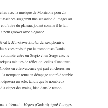
lanches avec la musique de Morricone pour
Le
nt assénées suggèrent une sensation d’images au
 et d’autre du plateau, jouant comme il le fait
t à petit groover avec élégance.
tival le
Morricone Stories
du saxophoniste
es sixties revisité par le tromboniste Daniel
 combinée entre un Sergio et un Serge avec le
elques minutes de réflexion, celles d’une intro
u Rhodes en effervescence qui part en chorus sur
l, la trompette toute en dérapage contrôlé semble
s déposera un solo, tandis que le nombreux
end à claper des mains, bien dans le tempo
fameux thème du
Mépris
(Godard) signé Georges