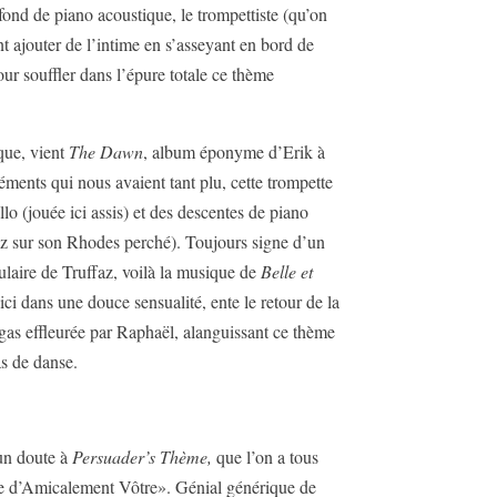
ond de piano acoustique, le trompettiste (qu’on
nt ajouter de l’intime en s’asseyant en bord de
pour souffler dans l’épure totale ce thème
que, vient
The Dawn
, album éponyme d’Erik à
éléments qui nous avaient tant plu, cette trompette
lo (jouée ici assis) et des descentes de piano
boz sur son Rhodes perché). Toujours signe d’un
laire de Truffaz, voilà la musique de
Belle et
ci dans une douce sensualité, ente le retour de la
ongas effleurée par Raphaël, alanguissant ce thème
as de danse.
cun doute à
Persuader’s Thème,
que l’on a tous
e d’Amicalement Vôtre». Génial générique de