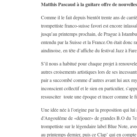
Matthis Pascaud à la guitare offre de nouvelles
Comme il le fait depuis bientôt trente ans de carr
trompettiste franco-suisse favori est encore inlas
jusqu’au printemps prochain, de Prague à Istambu
entendu par la Suisse et la France.On était donc r
aindinoise, en tête d’affiche du festival Jazz à Far
S’il nous a habitué pour chaque projet à renouvele
autres croisements artistiques lors de ses incessan
pair a succombé comme d’autres avant lui aux my
inconscient collectif et le sien en particulier, s’
ressusciter toute une époque et tracer comme le fi
Une idée née à l’origine par la proposition qui lui a
d’Angoulême de «déjouer» de grandes B.O du 7e ar
trompettiste sur le légendaire label Blue Note, av
au printemps dernier, puis ce Clap’ qui en compte h