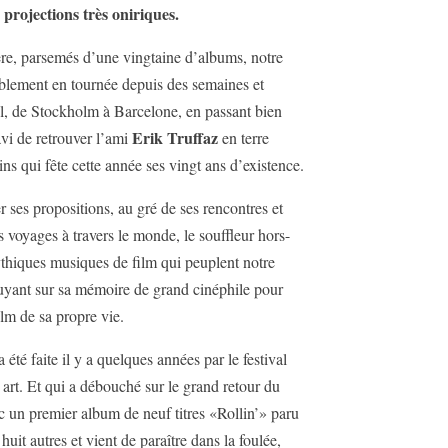
 projections très oniriques.
ière, parsemés d’une vingtaine d’albums, notre
sablement en tournée depuis des semaines et
l, de Stockholm à Barcelone, en passant bien
Erik Truffaz
avi de retrouver l’ami
en terre
eins qui fête cette année ses vingt ans d’existence.
r ses propositions, au gré de ses rencontres et
ts voyages à travers le monde, le souffleur hors-
thiques musiques de film qui peuplent notre
appuyant sur sa mémoire de grand cinéphile pour
lm de sa propre vie.
 été faite il y a quelques années par le festival
t. Et qui a débouché sur le grand retour du
ec un premier album de neuf titres «Rollin’» paru
uit autres et vient de paraître dans la foulée,