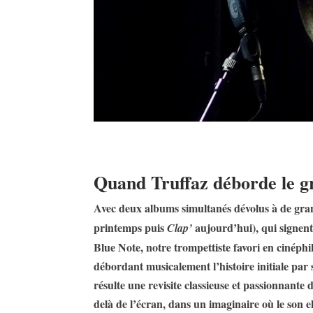
Quand Truffaz déborde le g
Avec deux albums simultanés dévolus à de gr
printemps puis
aujourd’hui), qui signent
Clap’
Blue Note, notre trompettiste favori en cinéphil
débordant musicalement l’histoire initiale par 
résulte une revisite classieuse et passionnante
delà de l’écran, dans un imaginaire où le son e