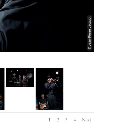
1
2
3
4
Next