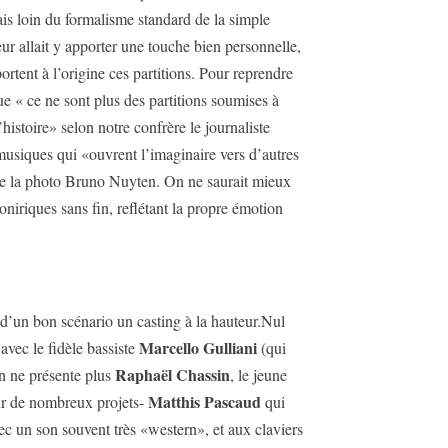
 loin du formalisme standard de la simple
eur allait y apporter une touche bien personnelle,
rtent à l’origine ces partitions. Pour reprendre
que « ce ne sont plus des partitions soumises à
histoire» selon notre confrère le journaliste
usiques qui «ouvrent l’imaginaire vers d’autres
e de la photo Bruno Nuyten. On ne saurait mieux
oniriques sans fin, reflétant la propre émotion
 d’un bon scénario un casting à la hauteur.Nul
Marcello Gulliani
avec le fidèle bassiste
(qui
Raphaël Chassin
on ne présente plus
, le jeune
Matthis Pascaud
sur de nombreux projets-
qui
ec un son souvent très «western», et aux claviers