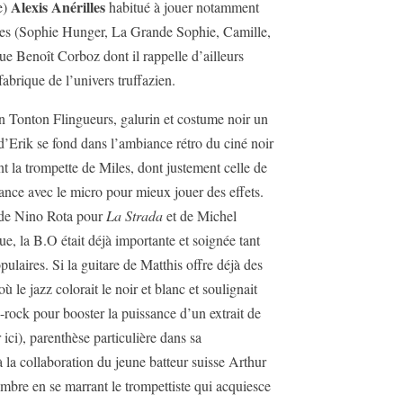
Alexis Anérilles
e)
habitué à jouer notamment
ises (Sophie Hunger, La Grande Sophie, Camille,
ue Benoît Corboz dont il rappelle d’ailleurs
abrique de l’univers truffazien.
n Tonton Flingueurs, galurin et costume noir un
e d’Erik se fond dans l’ambiance rétro du ciné noir
nt la trompette de Miles, dont justement celle de
tance avec le micro pour mieux jouer des effets.
s de Nino Rota pour
La Strada
et de Michel
e, la B.O était déjà importante et soignée tant
ulaires. Si la guitare de Matthis offre déjà des
où le jazz colorait le noir et blanc et soulignait
ro-rock pour booster la puissance d’un extrait de
ci), parenthèse particulière dans sa
à la collaboration du jeune batteur suisse Arthur
mbre en se marrant le trompettiste qui acquiesce