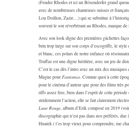
(Fender Rhodes et ici un Bösenderfer grand queu
avec de nombreuses chanteuses suisses et frança
Lou Doillon, Zazie…) qui se substitue à l’historiq
souvent le son réverbérant au Rhodes, marque de f
Avec son look digne des premières gâchettes faço
brin trop large sur son corps d’escogriffe, le styl
et blanc, ces polars de notre enfance où résonnaie
Truffaz est une digne héritière, avec un jeu de dis
C’est le cas dès l’intro avec un mix des musique
Magne pour
Fantomas
. Comme quoi à cette époqu
pour le cinéma d’auteur que pour des films très pop
riffs assez free, bien dans l’esprit de cette période 
stridemment l’action, elle se fait clairement elect
Lune Rouge
, album d’Erik composé en 2019 (voir i
discographie qui n’est pas dans nos préférés, due 
Hnatek ( t’es trop vieux pour comprendre, me cha