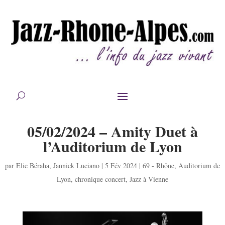
05/02/2024 – Amity Duet à
l’Auditorium de Lyon
par
Elie Béraha
,
Jannick Luciano
|
5 Fév 2024
|
69 - Rhône
,
Auditorium de
Lyon
,
chronique concert
,
Jazz à Vienne