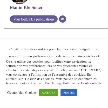
Martin Klébinder
Voir toutes les publications
Ce site utilise des cookies pour faciliter votre navigation, se
souvenir de vos préférences lors de vos prochaines visites et
Ce site utilise des cookies pour faciliter votre navigation, se
souvenir de vos préférences lors de vos prochaines visites et
effectuer des statistiques de visite. En cliquant sur "ACCEPTER",
vous consentez à l'utilisation de l'ensemble des cookies. En
cliquant sur "Gestion des cookies" vous pouvez sélectionner les
Le site et la newsletter Jazz-Rhone-Alpes.com sont édités par l’association
types de cookies à activer.
Voir la page Politique de Confidentialité
« Loi 1901 » « Jazz en Rhône-Alpes » qui a pour objet la promotion du
Gestion des Cookies
jazz dans notre région.
ACCEPTER
REJETER
Pour nous contacter :
contact@jazz-rhone-alpes.com