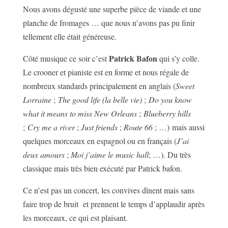
Nous avons dégusté une superbe pièce de viande et une
planche de fromages … que nous n’avons pas pu finir
tellement elle était généreuse.
Patrick Bafon
Côté musique ce soir c’est
qui s’y colle.
Le crooner et pianiste est en forme et nous régale de
nombreux standards principalement en anglais (
Sweet
Lorraine
;
The good life (la belle vie)
;
Do you know
what it means to miss New Orleans
;
Blueberry hills
;
Cry me a river
;
Just friends
;
Route 66
; …) mais aussi
quelques morceaux en espagnol ou en français (
J’ai
deux amours
;
Moi j’aime le music hall
; …). Du très
classique mais très bien exécuté par Patrick bafon.
Ce n’est pas un concert, les convives dînent mais sans
faire trop de bruit et prennent le temps d’applaudir après
les morceaux, ce qui est plaisant.