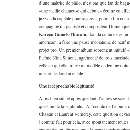
d’une maîtrise de philo, n’est pas que fan de bag
«une vieille chanteuse qui débute» écume en effet
jazz de la capitale pour assouvir, pour le fun et en
compagnie du pianiste et compositeur Dominique Fi
Kareen Guiock-Thuram
, dont la culture s’est 
américain, a faire une pause médiatique de neuf m
projet pro. Un premier album sobrement intitulé 
l’icône Nina Simone, agrémenté de trois interlude
celle en qui elle trouve un modèle de femme noire
une artiste fondamentale.
Une irréprochable légitimité
Alors bien sûr, et après que tant d’autres se soient
question de la légitimité. A l’écoute de l’album, 
Chassin et Laurent Vernerey, cette question devie
! comme fait pour cela, avec spontanément toutes 
appropriation très personnelle, sans jamais tomber