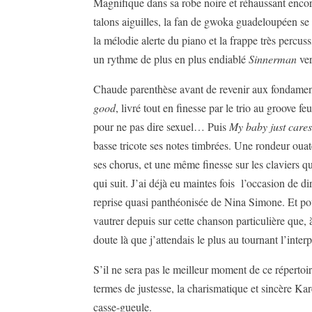
Magnifique dans sa robe noire et réhaussant enc
talons aiguilles, la fan de gwoka guadeloupéen se 
la mélodie alerte du piano et la frappe très percu
un rythme de plus en plus endiablé
Sinnerman
ver
Chaude parenthèse avant de revenir aux fondamen
good
, livré tout en finesse par le trio au groove fe
pour ne pas dire sexuel… Puis
My baby just care
basse tricote ses notes timbrées. Une rondeur ouat
ses chorus, et une même finesse sur les claviers qu
qui suit. J’ai déjà eu maintes fois l’occasion de d
reprise quasi panthéonisée de Nina Simone. Et pou
vautrer depuis sur cette chanson particulière que, 
doute là que j’attendais le plus au tournant l’interp
S’il ne sera pas le meilleur moment de ce répertoir
termes de justesse, la charismatique et sincère Kare
casse-gueule.