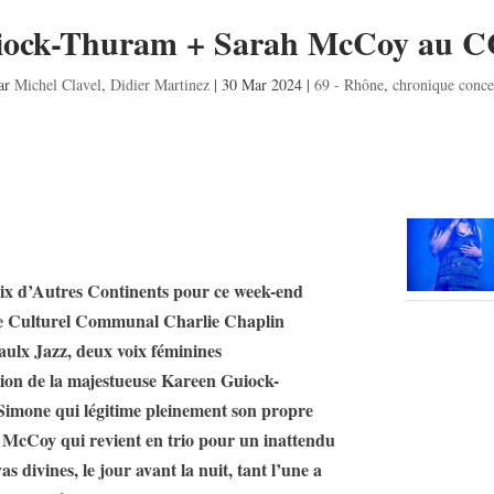
uiock-Thuram + Sarah McCoy au C
ar
Michel Clavel
,
Didier Martinez
|
30 Mar 2024
|
69 - Rhône
,
chronique conce
Voix d’Autres Continents pour ce week-end
ntre Culturel Communal Charlie Chaplin
lx Jazz, deux voix féminines
ation de la majestueuse Kareen Guiock-
mone qui légitime pleinement son propre
ah McCoy qui revient en trio pour un inattendu
s divines, le jour avant la nuit, tant l’une a