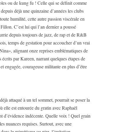
noles ou de kung fu ! Celle qui se définit comme
 depuis déjà une quinzaine d’années les clubs
 toute humilité, cette autre passion viscérale en
llon. C’est lui qui l’an dernier a poussé
nourrie depuis toujours de jazz, de rap et de R&B
ois, temps de gestation pour accoucher d’un vrai
«Nina», alignant onze reprises emblématiques de
s écrits par Kareen, narrant quelques étapes de
 et engagée, courageuse militante en plus d’être
 déjà attaqué à un tel sommet, pourrait se poser la
où elle est entourée du gratin avec Raphaël
nt d’évidence indécente. Quelle voix ! Quel grain
les nuances requises. Surtout, avec une
 dans le mimétisme ou pire, l’imitation.