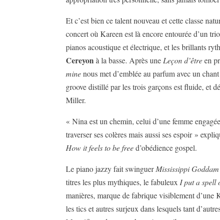
Et c’est bien ce talent nouveau et cette classe natu
concert où Kareen est là encore entourée d’un tri
pianos acoustique et électrique, et les brillants ry
Cereyon
à la basse. Après une
Leçon d’être
en pr
mine
nous met d’emblée au parfum avec un chant m
groove distillé par les trois garçons est fluide, e
Miller.
« Nina est un chemin, celui d’une femme engagée p
traverser ses colères mais aussi ses espoir » expli
How it feels to be free
d’obédience gospel.
Le piano jazzy fait swinguer
Mississippi Goddam
titres les plus mythiques, le fabuleux
I put a spell
manières, marque de fabrique visiblement d’une 
les tics et autres surjeux dans lesquels tant d’autr