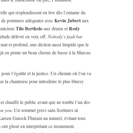
relle qui resplendissent en live dès l’entame du
Kevin Jubert
o de pointures adéquates avec
aux
Tilo Bertholo
Rody
thmiciens
aux drums et
élude délivré en voix off,
Nobody’s fault but
at et profond, une diction aussi limpide que le
t déjà en prime un beau chorus de basse à la Marcus
our l’égalité et la justice. Un chemin où l’on va
que la chanteuse pour introduire le plus bluesy
et chauffe le public avant que ne tombe l’un des
 on you
. Un sommet gravi sans fioritures ni
Kareen Guiock-Thuram au naturel, évitant tous
es ont glissé en interprétant ce monument.