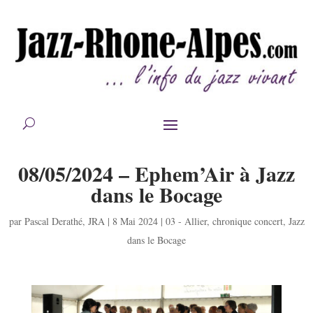
08/05/2024 – Ephem’Air à Jazz
dans le Bocage
par
Pascal Derathé
,
JRA
|
8 Mai 2024
|
03 - Allier
,
chronique concert
,
Jazz
dans le Bocage