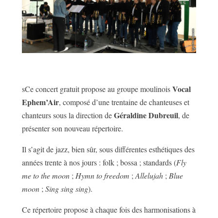
Vocal
sCe concert gratuit propose au groupe moulinois
Ephem’Air
, composé d’une trentaine de chanteuses et
Géraldine Dubreuil
chanteurs sous la direction de
, de
présenter son nouveau répertoire.
Il s’agit de jazz, bien sûr, sous différentes esthétiques des
années trente à nos jours : folk ; bossa ; standards (
Fly
me to the moon
;
Hymn to freedom
;
Allelujah
;
Blue
moon
;
Sing sing sing
).
Ce répertoire propose à chaque fois des harmonisations à