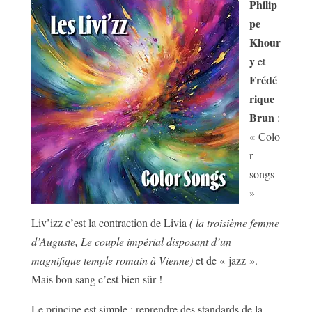
Philip
pe
Khour
y
et
Frédé
rique
Brun
:
« Colo
r
songs
»
Liv’izz c’est la contraction de Livia
( la troisième femme
d’Auguste, Le couple impérial disposant d’un
magnifique temple romain à Vienne)
et de « jazz ».
Mais bon sang c’est bien sûr !
Le principe est simple : reprendre des standards de la