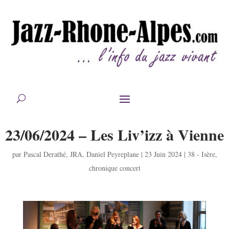
23/06/2024 – Les Liv’izz à Vienne
par
Pascal Derathé
,
JRA
,
Daniel Peyreplane
|
23 Juin 2024
|
38 - Isère
,
chronique concert