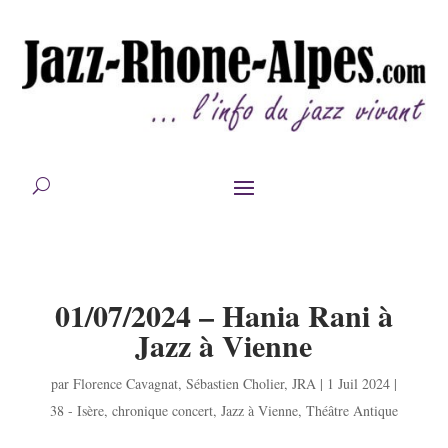
01/07/2024 – Hania Rani à
Jazz à Vienne
par
Florence Cavagnat
,
Sébastien Cholier
,
JRA
|
1 Juil 2024
|
38 - Isère
,
chronique concert
,
Jazz à Vienne
,
Théâtre Antique