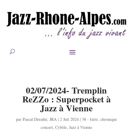
02/07/2024- Tremplin
ReZZo : Superpocket à
Jazz à Vienne
par
Pascal Derathé
,
JRA
|
2 Juil 2024
|
38 - Isère
,
chronique
concert
,
Cybèle
,
Jazz à Vienne