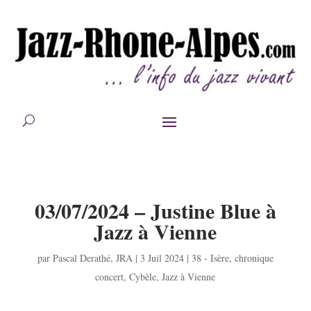
03/07/2024 – Justine Blue à
Jazz à Vienne
par
Pascal Derathé
,
JRA
|
3 Juil 2024
|
38 - Isère
,
chronique
concert
,
Cybèle
,
Jazz à Vienne