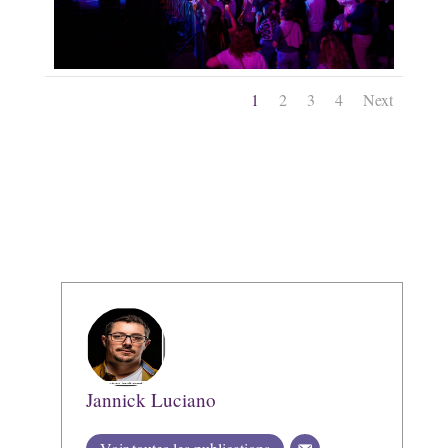
1
2
3
4
Next
Jannick Luciano