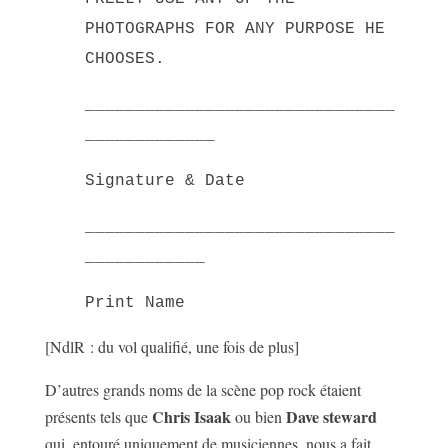
PHOTOGRAPHS FOR ANY PURPOSE HE
CHOOSES.
_______________________________
_____________
Signature & Date
_______________________________
____________
Print Name
[NdlR : du vol qualifié, une fois de plus]
D’autres grands noms de la scène pop rock étaient
Chris Isaak
Dave steward
présents tels que
ou bien
qui, entouré uniquement de musiciennes, nous a fait