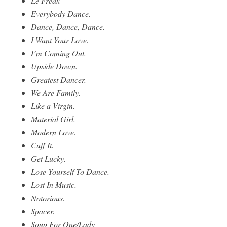
Le Freak
Everybody Dance.
Dance, Dance, Dance.
I Want Your Love.
I’m Coming Out.
Upside Down.
Greatest Dancer.
We Are Family.
Like a Virgin.
Material Girl.
Modern Love.
Cuff It.
Get Lucky.
Lose Yourself To Dance.
Lost In Music.
Notorious.
Spacer.
Soup For One/Lady