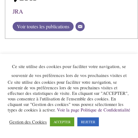
JRA
Voir toutes les publications
Ce site utilise des cookies pour faciliter votre navigation, se
souvenir de vos préférences lors de vos prochaines visites et
Ce site utilise des cookies pour faciliter votre navigation, se
souvenir de vos préférences lors de vos prochaines visites et
effectuer des statistiques de visite. En cliquant sur "ACCEPTER",
vous consentez à l'utilisation de l'ensemble des cookies. En
cliquant sur "Gestion des cookies" vous pouvez sélectionner les
Le site et la newsletter Jazz-Rhone-Alpes.com sont édités par l’association
types de cookies à activer.
Voir la page Politique de Confidentialité
« Loi 1901 » « Jazz en Rhône-Alpes » qui a pour objet la promotion du
jazz dans notre région.
Gestion des Cookies
ACCEPTER
REJETER
Pour nous contacter :
contact@jazz-rhone-alpes.com