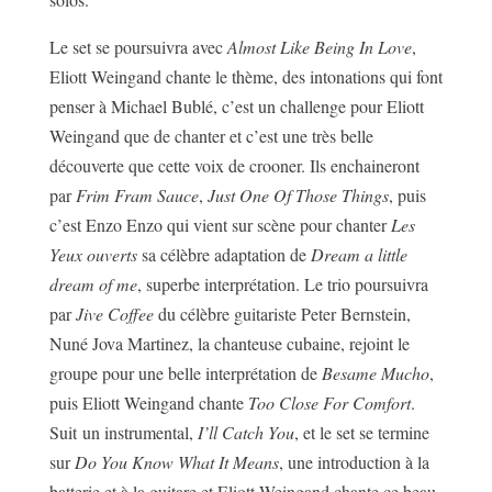
Le set se poursuivra avec
Almost Like Being In Love
,
Eliott Weingand chante le thème, des intonations qui font
penser à Michael Bublé, c’est un challenge pour Eliott
Weingand que de chanter et c’est une très belle
découverte que cette voix de crooner. Ils enchaineront
par
Frim Fram Sauce
,
Just One Of Those Things
, puis
c’est Enzo Enzo qui vient sur scène pour chanter
Les
Yeux ouverts
sa célèbre adaptation de
Dream a little
dream of me
, superbe interprétation. Le trio poursuivra
par
Jive Coffee
du célèbre guitariste Peter Bernstein,
Nuné Jova Martinez, la chanteuse cubaine, rejoint le
groupe pour une belle interprétation de
Besame Mucho
,
puis Eliott Weingand chante
Too Close For Comfort
.
Suit un instrumental,
I’ll Catch You
, et le set se termine
sur
Do You Know What It Means
, une introduction à la
batterie et à la guitare et Eliott Weingand chante ce beau