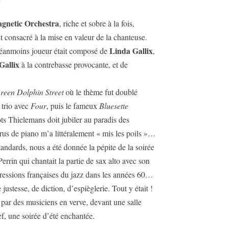
gnetic Orchestra
, riche et sobre à la fois,
nt consacré à la mise en valeur de la chanteuse.
Linda Gallix
néanmoins joueur était composé de
,
Gallix
à la contrebasse provocante, et de
reen Dolphin Street
où le thème fut doublé
 trio avec
Four
, puis le fameux
Bluesette
s Thielemans doit jubiler au paradis des
rus de piano m’a littéralement « mis les poils »…
tandards, nous a été donnée la pépite de la soirée
rrin qui chantait la partie de sax alto avec son
ressions françaises du jazz dans les années 60…
justesse, de diction, d’espièglerie. Tout y était !
 par des musiciens en verve, devant une salle
ref, une soirée d’été enchantée.