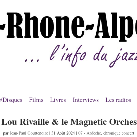
/Disques
Films
Livres
Interviews
Les radios
 Lou Rivaille & le Magnetic Orche
par
Jean-Paul Gouttenoire
|
31 Août 2024
|
07 - Ardèche
,
chronique concert