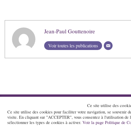
Jean-Paul Gouttenoire
Voir toutes les publications
Ce site utilise des cooki
Accueil
Conta
Ce site utilise des cookies pour faciliter votre navigation, se souvenir d
visite. En cliquant sur "ACCEPTER", vous consentez à l'utilisation de 
sélectionner les types de cookies à activer.
Voir la page Politique de Co
Le site et la newsletter Jazz-Rhone-A