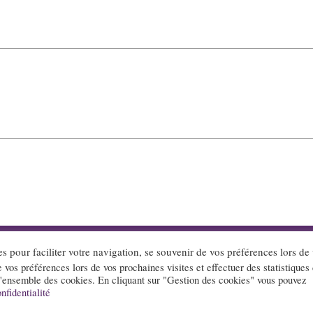
es pour faciliter votre navigation, se souvenir de vos préférences lors de
ct
Mentions légales
Cookies
Politique de confidentiali
e vos préférences lors de vos prochaines visites et effectuer des statistiques
l'ensemble des cookies. En cliquant sur "Gestion des cookies" vous pouvez
nfidentialité
lpes.com sont édités par l’association « Loi 1901 » « Jazz en Rhône-Alpes » qui a pour objet l