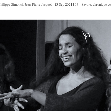
Philippe Simonci
,
Jean-Pierre Jacquot
|
13 Sep 2024
|
73 - Savoie
,
chronique co