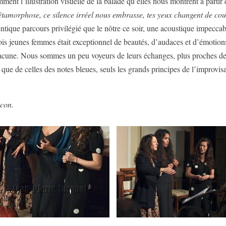
ment l’illustration visuelle de la balade qu’elles nous montrent à partir
étamorphose, ce silence irréel nous embrasse, tes yeux changent de coul
tique parcours privilégié que le nôtre ce soir, une acoustique impeccabl
trois jeunes femmes était exceptionnel de beautés, d’audaces et d’émotion
et chacune. Nous sommes un peu voyeurs de leurs échanges, plus proches 
ue de celles des notes bleues, seuls les grands principes de l’improvis
âcon.