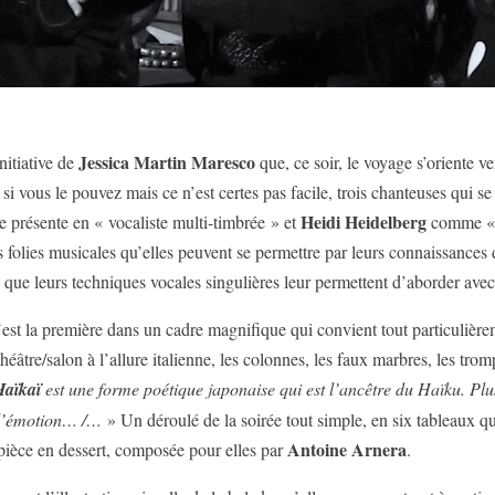
Jessica Martin Maresco
initiative de
que, ce soir, le voyage s’oriente 
 si vous le pouvez mais ce n’est certes pas facile, trois chanteuses qui
Heidi Heidelberg
e présente en « vocaliste multi-timbrée » et
comme « 
 folies musicales qu’elles peuvent se permettre par leurs connaissances
 que leurs techniques vocales singulières leur permettent d’aborder avec 
c’est la première dans un cadre magnifique qui convient tout particulièr
héâtre/salon à l’allure italienne, les colonnes, les faux marbres, les tro
Haïkaï
est une forme poétique japonaise qui est l’ancêtre du Haïku. Plus 
 l’émotion… /…
» Un déroulé de la soirée tout simple, en six tableaux qui
Antoine Arnera
e pièce en dessert, composée pour elles par
.