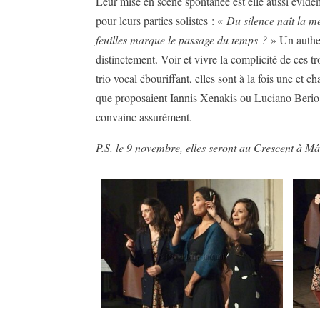
Leur mise en scène spontanée est elle aussi évidem
pour leurs parties solistes : «
Du silence naît la m
feuilles marque le passage du temps ?
» Un authen
distinctement. Voir et vivre la complicité de ces 
trio vocal ébouriffant, elles sont à la fois une 
que proposaient Iannis Xenakis ou Luciano Berio q
convainc assurément.
P.S. le 9 novembre, elles seront au Crescent à M