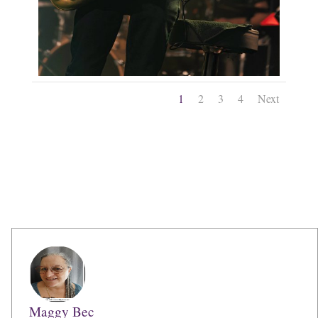
1
2
3
4
Next
Maggy Bec