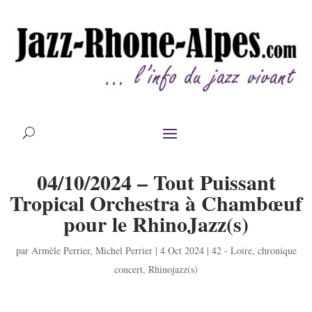
04/10/2024 – Tout Puissant
Tropical Orchestra à Chambœuf
pour le RhinoJazz(s)
par
Armèle Perrier
,
Michel Perrier
|
4 Oct 2024
|
42 - Loire
,
chronique
concert
,
Rhinojazz(s)