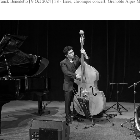
ranck Benedetto
|
9 Oct 2024
|
38 - Isère
,
chronique concert
,
Grenoble Alpes Mé