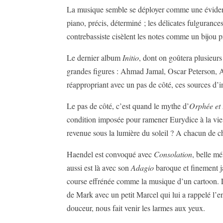
La musique semble se déployer comme une évidence,
piano, précis, déterminé ; les délicates fulgurances
contrebassiste cisèlent les notes comme un bijou p
Le dernier album
Initio
, dont on goûtera plusieur
grandes figures : Ahmad Jamal, Oscar Peterson, A
réappropriant avec un pas de côté, ces sources d’i
Le pas de côté, c’est quand le mythe d’
Orphée et
condition imposée pour ramener Eurydice à la vie, 
revenue sous la lumière du soleil ? A chacun de ch
Haendel est convoqué avec
Consolation
, belle m
aussi est là avec son
Adagio
baroque et finement 
course effrénée comme la musique d’un cartoon. 
de Mark avec un petit Marcel qui lui a rappelé l’en
douceur, nous fait venir les larmes aux yeux.