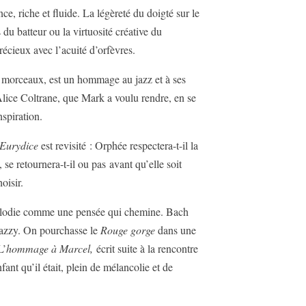
 riche et fluide. La légèreté du doigté sur le
 du batteur ou la virtuosité créative du
récieux avec l’acuité d’orfèvres.
s morceaux, est un hommage au jazz et à ses
lice Coltrane, que Mark a voulu rendre, en se
nspiration.
 Eurydice
est revisité : Orphée respectera-t-il la
se retournera-t-il ou pas avant qu’elle soit
oisir.
élodie comme une pensée qui chemine. Bach
jazzy. On pourchasse le
Rouge gorge
dans une
L’
hommage à Marcel,
écrit suite à la rencontre
fant qu’il était, plein de mélancolie et de