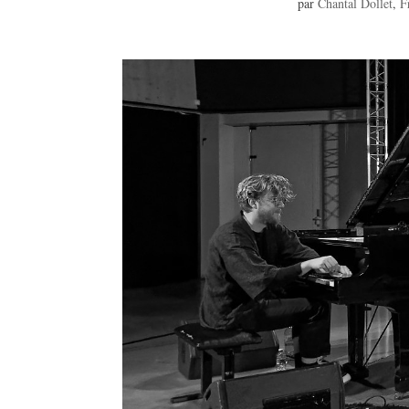
par
Chantal Dollet
,
F