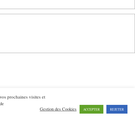
 vos prochaines visites et
té
Plan du site
 de
Gestion des Cookies
ACCEPTER
REJETER
a promotion du jazz dans notre région.