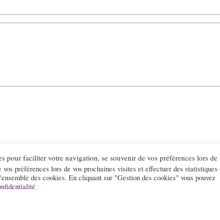
es pour faciliter votre navigation, se souvenir de vos préférences lors de
ct
Mentions légales
Cookies
Politique de confidentiali
e vos préférences lors de vos prochaines visites et effectuer des statistiques
l'ensemble des cookies. En cliquant sur "Gestion des cookies" vous pouvez
nfidentialité
lpes.com sont édités par l’association « Loi 1901 » « Jazz en Rhône-Alpes » qui a pour objet l
Pour nous contacter :
contact@jazz-rhone-alpes.com