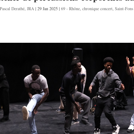
Pascal Derathé
,
JRA
|
29 Jan 2025
|
69 - Rhône
,
chronique concert
,
Saint-Fons