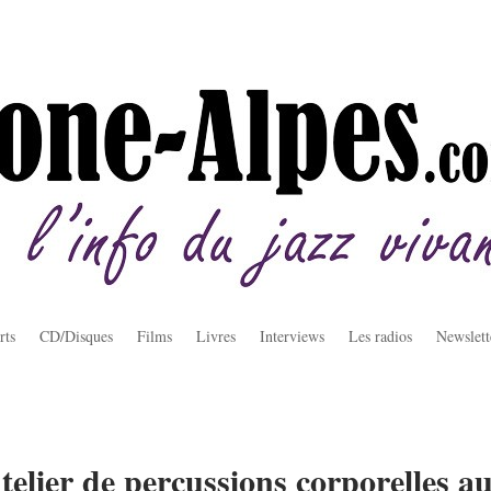
rts
CD/Disques
Films
Livres
Interviews
Les radios
Newslett
telier de percussions corporelles a