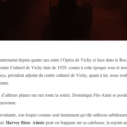
 partenariat depuis quatre ans entre l’Opéra de Vichy et Jazz dans le B
entre Culturel de Vichy date de 1929, connu à cette époque sous le nom 
ya, président adjoint du centre culturel de Vichy, quant à lui, nous sou
ienne.
 d’ailleurs planer sur eux toute la soirée. Dominique Fils-Aimé se positi
 personne.
envoûtante, son looper comme seul instrument qu’elle utilisera subtilemen
Harvey Bien- Aimée
ant.
juste en frappant sur sa calebasse, la rejoint ai