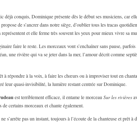
c déjà conquis, Dominique présente dès le début ses musiciens, car ell
propose de s’ancrer dans notre siège, d’oublier tous les tracas quotidien
a représentent et elle ferme très souvent les yeux pour mieux vivre sa m
aire faire le reste. Les morceaux vont s’enchaîner sans pause, parfois 
an, une rivière qui va se jeter dans la mer, l’amour décrit comme septièm
prêt à répondre à la voix, à faire les chœurs ou à improviser tout en cha
ré leur quasi-invisibilité, la lumière restant centrée sur Dominique.
rudeau
est terriblement efficace, il entame le morceau
Sur les rivières
av
és de certains morceaux et chante également.
t ne s’arrête pas un instant, toujours à l’écoute de la chanteuse et prêt à