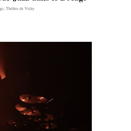
age
,
Théâtre de Vichy