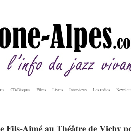
rts
CD/Disques
Films
Livres
Interviews
Les radios
Newslett
e Fils-Aimé au Théâtre de Vichy po