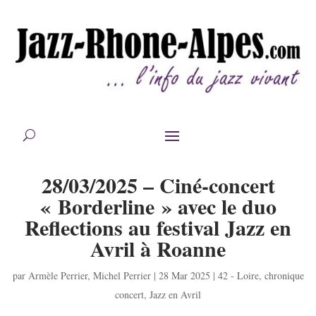
28/03/2025 – Ciné-concert
« Borderline » avec le duo
Reflections au festival Jazz en
Avril à Roanne
par
Armèle Perrier
,
Michel Perrier
|
28 Mar 2025
|
42 - Loire
,
chronique
concert
,
Jazz en Avril