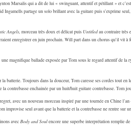
on Marsalis qui a dit de lui « swinguant, attentif et pétillant » et c’est 
Ingamells partage un solo brillant avec la guitare puis s’exprime seul, 
ntic Angels,
morceau très doux et délicat puis
Untitled
au contraire très
ient enregistrer en juin prochain. Will part dans un chorus qu’il vit à f
 une magnifique ballade exposée par Tom sous le regard attentif de la 
r la batterie. Toujours dans la douceur, Tom caresse ses cordes tout en le
e la contrebasse enchainée par un huit/huit guitare contrebasse. Tom jou
 regret, avec un nouveau morceau inspiré par une tournée en Chine l’an 
 improvise seul avant que la batterie et la contrebasse ne rentre sur un 
minons avec
Body and Soul
encore une superbe interprétation remplie de 