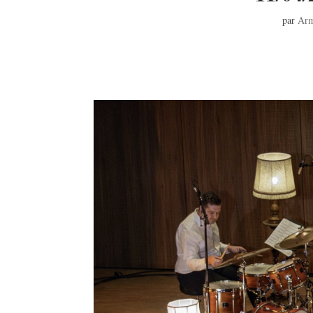
par
Arm