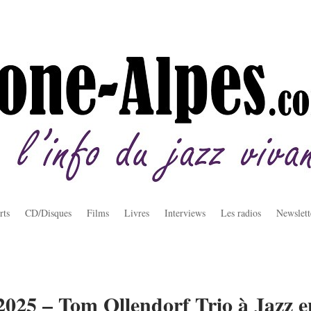
rts
CD/Disques
Films
Livres
Interviews
Les radios
Newslett
2025 – Tom Ollendorf Trio à Jazz e