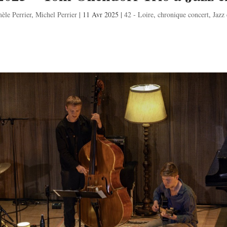
èle Perrier
,
Michel Perrier
|
11 Avr 2025
|
42 - Loire
,
chronique concert
,
Jazz 