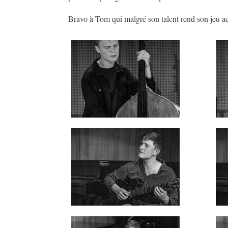
Bravo à Tom qui malgré son talent rend son jeu acce