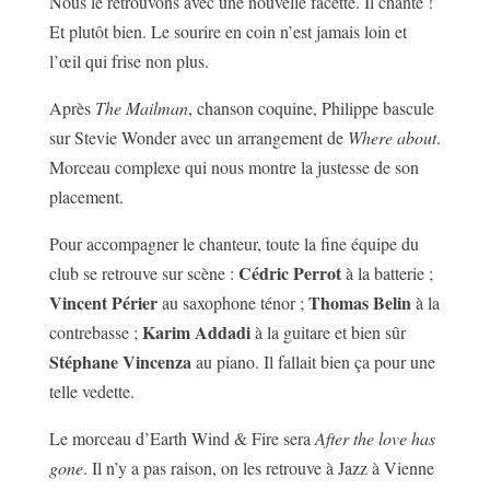
Nous le retrouvons avec une nouvelle facette. Il chante !
Et plutôt bien. Le sourire en coin n’est jamais loin et
l’œil qui frise non plus.
Après
The Mailman
, chanson coquine, Philippe bascule
sur Stevie Wonder avec un arrangement de
Where about
.
Morceau complexe qui nous montre la justesse de son
placement.
Pour accompagner le chanteur, toute la fine équipe du
Cédric Perrot
club se retrouve sur scène :
à la batterie ;
Vincent Périer
Thomas Belin
au saxophone ténor ;
à la
Karim Addadi
contrebasse ;
à la guitare et bien sûr
Stéphane Vincenza
au piano. Il fallait bien ça pour une
telle vedette.
Le morceau d’Earth Wind & Fire sera
After the love has
gone
. Il n’y a pas raison, on les retrouve à Jazz à Vienne