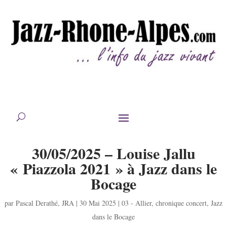
30/05/2025 – Louise Jallu
« Piazzola 2021 » à Jazz dans le
Bocage
par
Pascal Derathé
,
JRA
|
30 Mai 2025
|
03 - Allier
,
chronique concert
,
Jazz
dans le Bocage