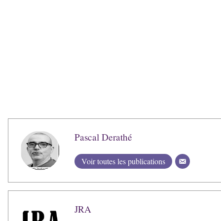
Pascal Derathé
Voir toutes les publications
JRA