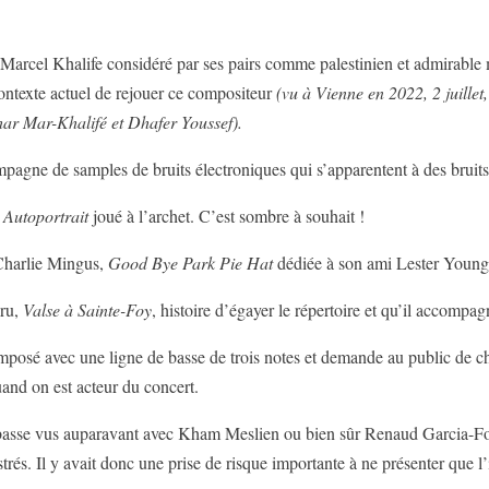
 Marcel Khalife considéré par ses pairs comme palestinien et admira
ontexte actuel de rejouer ce compositeur
(vu à Vienne en 2022, 2 juillet,
char Mar-Khalifé et Dhafer Youssef).
pagne de samples de bruits électroniques qui s’apparentent à des bruits 
e
Autoportrait
joué à l’archet. C’est sombre à souhait !
, Charlie Mingus,
Good Bye Park Pie Hat
dédiée à son ami Lester Young. 
cru,
Valse à Sainte-Foy
, histoire d’égayer le répertoire et qu’il accompa
mposé avec une ligne de basse de trois notes et demande au public de chan
and on est acteur du concert.
ebasse vus auparavant avec Kham Meslien ou bien sûr Renaud Garcia-Fons
trés. Il y avait donc une prise de risque importante à ne présenter que l