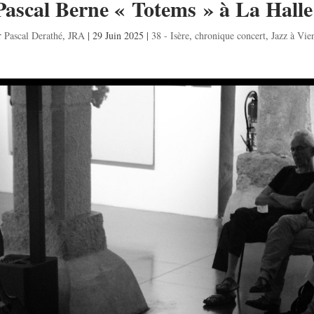
Pascal Berne « Totems » à La Hall
r
Pascal Derathé
,
JRA
|
29 Juin 2025
|
38 - Isère
,
chronique concert
,
Jazz à Vie