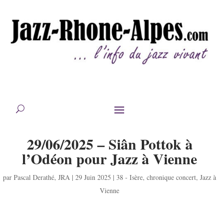
29/06/2025 – Siân Pottok à
l’Odéon pour Jazz à Vienne
par
Pascal Derathé
,
JRA
|
29 Juin 2025
|
38 - Isère
,
chronique concert
,
Jazz à
Vienne