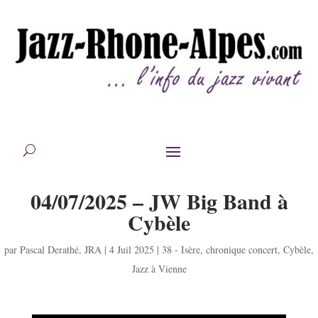
04/07/2025 – JW Big Band à
Cybèle
par
Pascal Derathé
,
JRA
|
4 Juil 2025
|
38 - Isère
,
chronique concert
,
Cybèle
,
Jazz à Vienne