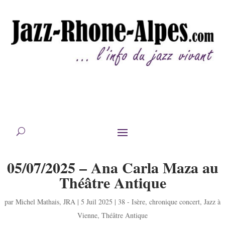
05/07/2025 – Ana Carla Maza au
Théâtre Antique
par
Michel Mathais
,
JRA
|
5 Juil 2025
|
38 - Isère
,
chronique concert
,
Jazz à
Vienne
,
Théâtre Antique