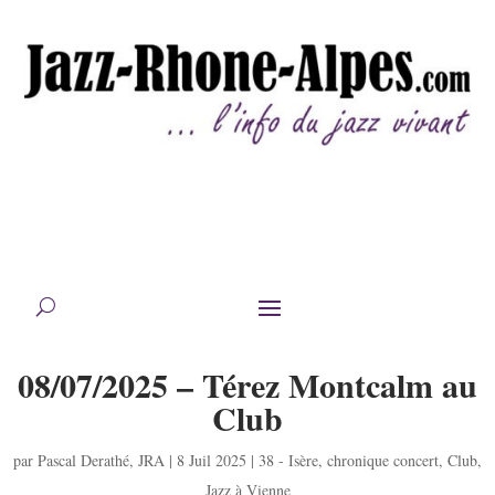
08/07/2025 – Térez Montcalm au
Club
par
Pascal Derathé
,
JRA
|
8 Juil 2025
|
38 - Isère
,
chronique concert
,
Club
,
Jazz à Vienne