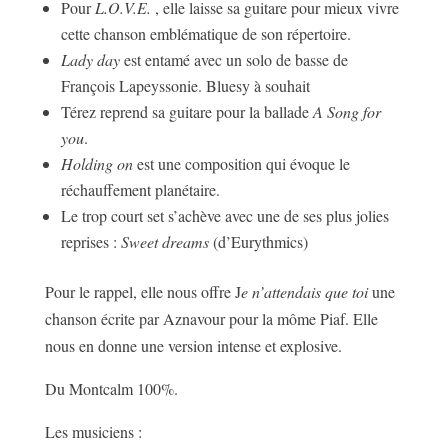
Pour
L.O.V.E.
, elle laisse sa guitare pour mieux vivre
cette chanson emblématique de son répertoire.
Lady day
est entamé avec un solo de basse de
François Lapeyssonie. Bluesy à souhait
Térez reprend sa guitare pour la ballade
A Song for
you
.
Holding on
est une composition qui évoque le
réchauffement planétaire.
Le trop court set s’achève avec une de ses plus jolies
reprises :
Sweet dreams
(d’Eurythmics)
Pour le rappel, elle nous offre J
e n’attendais que toi
une
chanson écrite par Aznavour pour la môme Piaf. Elle
nous en donne une version intense et explosive.
Du Montcalm 100%.
Les musiciens :