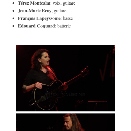
Térez Montcalm
: voix, guitare
Jean-Marie Ecay
; guitare
François Lapeyssonie
: basse
Edouard Coquard
: batterie