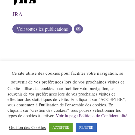
JRA
Voir toutes les publications
Ce site utilise des cookies pour faciliter votre navigation, se
souvenir de vos préférences lors de vos prochaines visites et
Ce site utilise des cookies pour faciliter votre navigation, se
souvenir de vos préférences lors de vos prochaines visites et
effectuer des statistiques de visite. En cliquant sur "ACCEPTER",
vous consentez à l'utilisation de l'ensemble des cookies. En
Le site et la newsletter Jazz-Rhone-Alpes.com sont édités par l’association
cliquant sur "Gestion des cookies" vous pouvez sélectionner les
« Loi 1901 » « Jazz en Rhône-Alpes » qui a pour objet la promotion du
types de cookies à activer.
Voir la page Politique de Confidentialité
jazz dans notre région.
Gestion des Cookies
ACCEPTER
REJETER
Pour nous contacter :
contact@jazz-rhone-alpes.com