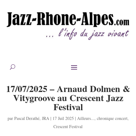
17/07/2025 – Arnaud Dolmen &
Vitygroove au Crescent Jazz
Festival
par
Pascal Derathé
,
JRA
|
17 Juil 2025
|
Ailleurs...
,
chronique concert
,
Crescent Festival