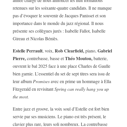
année chargé de nous annoncer les huit formations
retenues sur les soixante-quatre candidats. Il ne manque
pas d’évoquer le souvenir de Jacques Panisset et son
importance dans le monde du jazz régional. Il nous
présente ses collègues jurés : Isabelle Fallot, Isabelle
Gireau et Nicolas Béniès.
Estelle Perrault
Rob Clearfield,
Gabriel
, voix,
piano,
Pierre,
Théo Moutou,
contrebasse, basse et
batterie,
ouvrent le bal 2025 face à une place Charles de Gaulle
bien garnie. L’essentiel du set de sept titres sera issu de
leur album
Promises
avec en prime un hommage à Ella
Fitzgerald en revisitant
Spring can really hang you up
the most.
Entre jazz et groove, la voix soul d’Estelle est fort bien
servie par ses musiciens. Le piano est très présent, le
clavier plus rare, leurs soli nombreux. La contrebasse