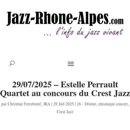
29/07/2025 – Estelle Perrault
Quartet au concours du Crest Jazz
par
Christian Ferrebœuf
,
JRA
|
29 Juil 2025
|
26 - Drôme
,
chronique concert
,
Crest Jazz