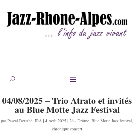
04/08/2025 – Trio Atrato et invités
au Blue Motte Jazz Festival
par
Pascal Derathé
,
JRA
|
4 Août 2025
|
26 - Drôme
,
Blue Motte Jazz festival
,
chronique concert