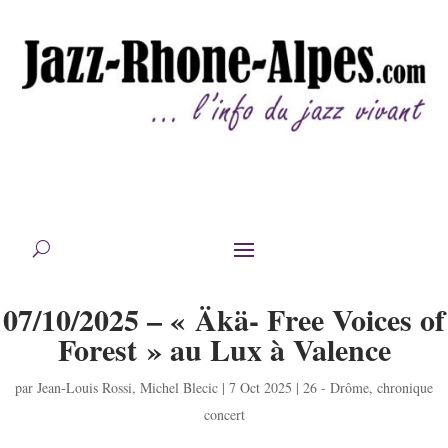
07/10/2025 – « Äkä- Free Voices of
Forest » au Lux à Valence
par
Jean-Louis Rossi
,
Michel Blecic
|
7 Oct 2025
|
26 - Drôme
,
chronique
concert