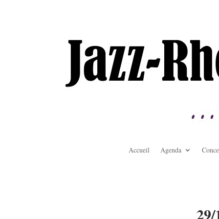
Accueil
Agenda
Conce
29/