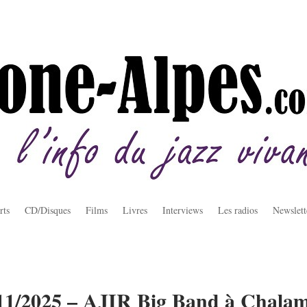
rts
CD/Disques
Films
Livres
Interviews
Les radios
Newslett
11/2025 – AJIR Big Band à Chala