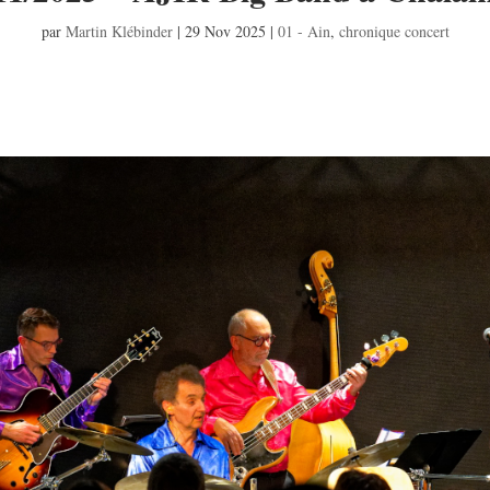
par
Martin Klébinder
|
29 Nov 2025
|
01 - Ain
,
chronique concert