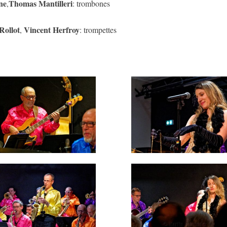
ne
Thomas Mantilleri
,
: trombones
Rollot
Vincent Herfroy
,
: trompettes