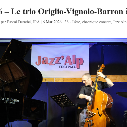
6 – Le trio Origlio-Vignolo-Barron 
par
Pascal Derathé
,
JRA
|
6 Mar 2026
|
38 - Isère
,
chronique concert
,
Jazz'Alp