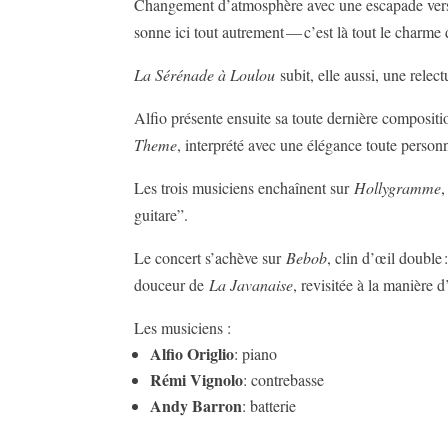
Changement d’atmosphère avec une escapade vers 
sonne ici tout autrement — c’est là tout le charme 
La Sérénade à Loulou
subit, elle aussi, une relec
Alfio présente ensuite sa toute dernière composit
Theme
, interprété avec une élégance toute personn
Les trois musiciens enchaînent sur
Hollygramme
,
guitare”.
Le concert s’achève sur
Bebob
, clin d’œil double
douceur de
La Javanaise
, revisitée à la manière d
Les musiciens :
Alfio Origlio
: piano
Rémi Vignolo
: contrebasse
Andy Barron
: batterie