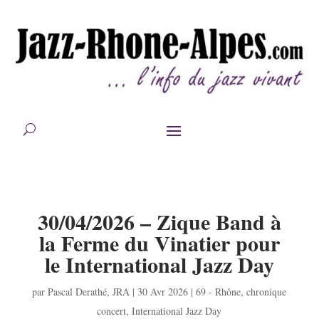
30/04/2026 – Zique Band à
la Ferme du Vinatier pour
le International Jazz Day
par
Pascal Derathé
,
JRA
|
30 Avr 2026
|
69 - Rhône
,
chronique
concert
,
International Jazz Day