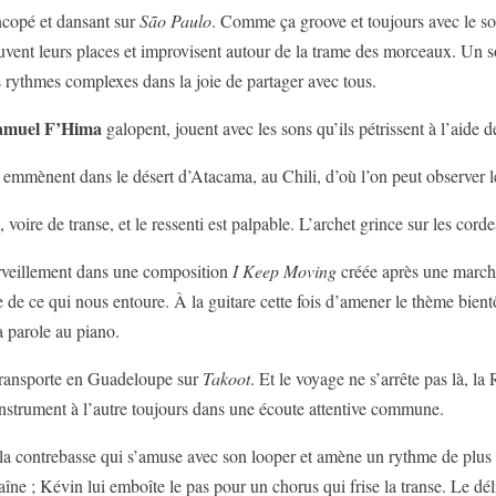
ncopé et dansant sur
São Paulo
. Comme ça groove et toujours avec le so
rouvent leurs places et improvisent autour de la trame des morceaux. Un s
es rythmes complexes dans la joie de partager avec tous.
amuel F’Hima
galopent, jouent avec les sons qu’ils pétrissent à l’aide 
s emmènent dans le désert d’Atacama, au Chili, d’où l’on peut observer le
 voire de transe, et le ressenti est palpable. L’archet grince sur les corde
rveillement dans une composition
I Keep Moving
créée après une marche
te de ce qui nous entoure. À la guitare cette fois d’amener le thème bien
a parole au piano.
ransporte en Guadeloupe sur
Takoot
. Et le voyage ne s’arrête pas là, l
instrument à l’autre toujours dans une écoute attentive commune.
à la contrebasse qui s’amuse avec son looper et amène un rythme de plus 
îne ; Kévin lui emboîte le pas pour un chorus qui frise la transe. Le déli