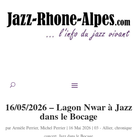
16/05/2026 – Lagon Nwar à Jazz
dans le Bocage
par
Armèle Perrier
,
Michel Perrier
|
16 Mai 2026
|
03 - Allier
,
chronique
concert
,
Jazz dans le Bocage