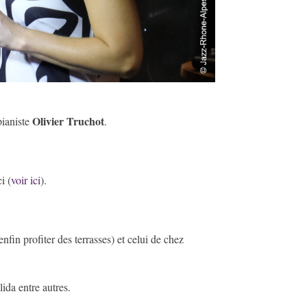
Olivier Truchot
pianiste
.
i (
voir ici
).
nfin profiter des terrasses) et celui de chez
ida entre autres.