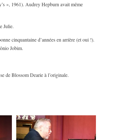
any’s », 1961). Audrey Hepburn avait même
e Julie.
nne cinquantaine d’années en arrière (et oui !).
ntônio Jobim.
se de Blossom Dearie à l’originale.