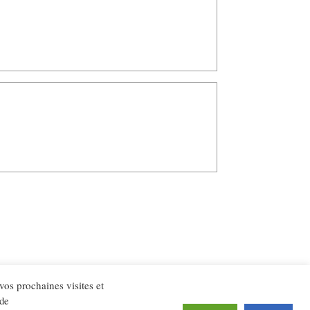
 vos prochaines visites et
 de
té
Plan du site