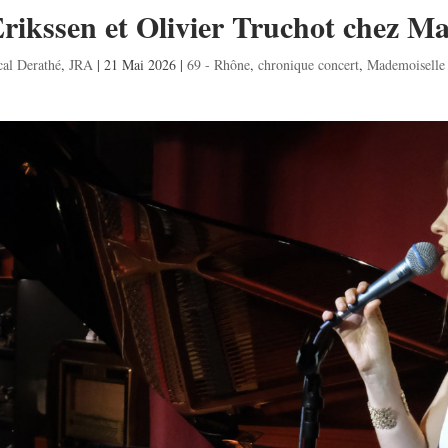
 Erikssen et Olivier Truchot chez M
cal Derathé
,
JRA
|
21 Mai 2026
|
69 - Rhône
,
chronique concert
,
Mademoiselle