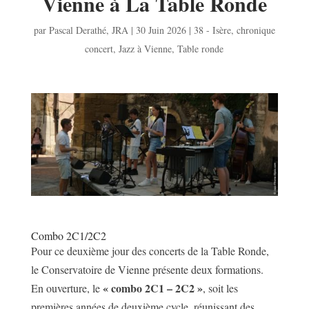
Vienne à La Table Ronde
par
Pascal Derathé
,
JRA
|
30 Juin 2026
|
38 - Isère
,
chronique
concert
,
Jazz à Vienne
,
Table ronde
Combo 2C1/2C2
Pour ce deuxième jour des concerts de la Table Ronde,
le Conservatoire de Vienne présente deux formations.
« combo 2C1 – 2C2 »
En ouverture, le
, soit les
premières années de deuxième cycle, réunissant des