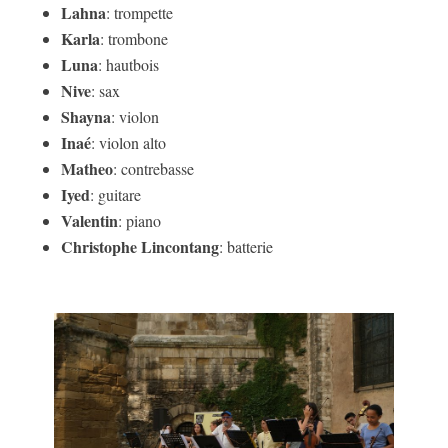
Lahna
: trompette
Karla
: trombone
Luna
: hautbois
Nive
: sax
Shayna
: violon
Inaé
: violon alto
Matheo
: contrebasse
Iyed
: guitare
Valentin
: piano
Christophe Lincontang
: batterie