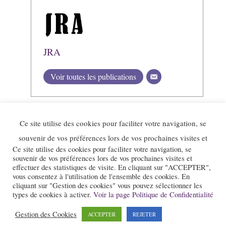
JRA
Voir toutes les publications
Ce site utilise des cookies pour faciliter votre navigation, se
souvenir de vos préférences lors de vos prochaines visites et
Ce site utilise des cookies pour faciliter votre navigation, se
souvenir de vos préférences lors de vos prochaines visites et
effectuer des statistiques de visite. En cliquant sur "ACCEPTER",
vous consentez à l'utilisation de l'ensemble des cookies. En
cliquant sur "Gestion des cookies" vous pouvez sélectionner les
types de cookies à activer.
Voir la page Politique de Confidentialité
Le site et la newsletter Jazz-Rhone-Alpes.com sont édités par l’association
Gestion des Cookies
ACCEPTER
REJETER
« Loi 1901 » « Jazz en Rhône-Alpes » qui a pour objet la promotion du