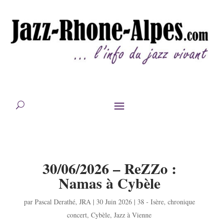
30/06/2026 – ReZZo :
Namas à Cybèle
par
Pascal Derathé
,
JRA
|
30 Juin 2026
|
38 - Isère
,
chronique
concert
,
Cybèle
,
Jazz à Vienne